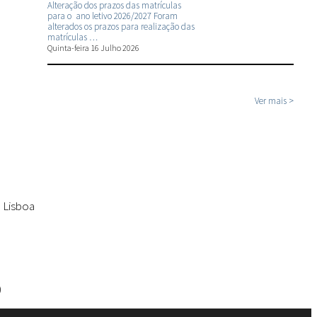
Alteração dos prazos das matrículas
para o ano letivo 2026/2027 Foram
alterados os prazos para realização das
matrículas …
Quinta-feira 16 Julho 2026
Ver mais >
 Lisboa
)