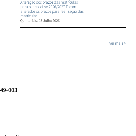
Alteração dos prazos das matrículas
para o ano letivo 2026/2027 Foram
alterados os prazos para realização das
matrículas …
Quinta-feira 16 Julho 2026
Ver mais >
349-003