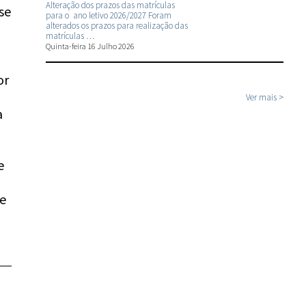
Alteração dos prazos das matrículas
se
para o ano letivo 2026/2027 Foram
alterados os prazos para realização das
matrículas …
Quinta-feira 16 Julho 2026
or
Ver mais >
a
e
de