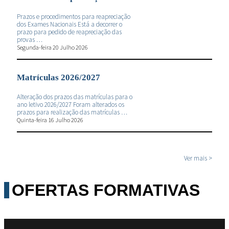
Prazos e procedimentos para reapreciação
dos Exames Nacionais Está a decorrer o
prazo para pedido de reapreciação das
provas …
Segunda-feira 20 Julho 2026
Matrículas 2026/2027
Alteração dos prazos das matrículas para o
ano letivo 2026/2027 Foram alterados os
prazos para realização das matrículas …
Quinta-feira 16 Julho 2026
Ver mais >
OFERTAS FORMATIVAS