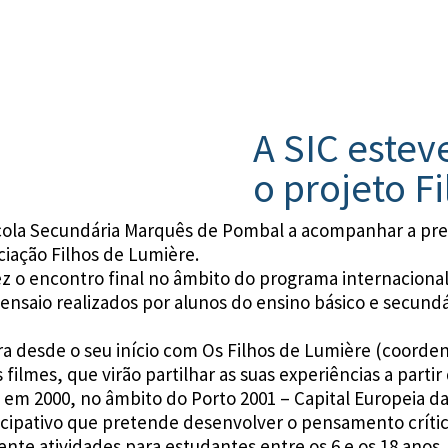
A SIC este
o projeto F
scola Secundária Marquês de Pombal a acompanhar a pre
iação Filhos de Lumière.
vez o encontro final no âmbito do programa internacion
ensaio realizados por alunos do ensino básico e secundá
a desde o seu início com Os Filhos de Lumière (coorde
s filmes, que virão partilhar as suas experiências a part
 em 2000, no âmbito do Porto 2001 – Capital Europeia da
icipativo que pretende desenvolver o pensamento crít
e atividades para estudantes entre os 6 e os 18 anos, 